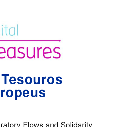
 Tesouros
uropeus
ratory Flows and Solidarity